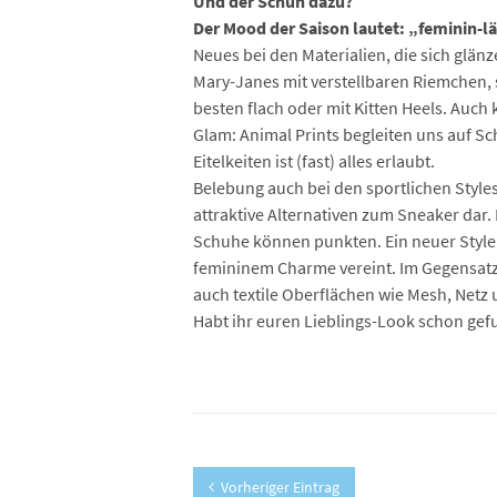
Und der Schuh dazu?
Der Mood der Saison lautet: „feminin-l
Neues bei den Materialien, die sich glän
Mary-Janes mit verstellbaren Riemchen, 
besten flach oder mit Kitten Heels. Auch
Glam: Animal Prints begleiten uns auf Sch
Eitelkeiten ist (fast) alles erlaubt.
Belebung auch bei den sportlichen Style
attraktive Alternativen zum Sneaker dar. 
Schuhe können punkten. Ein neuer Style 
femininem Charme vereint. Im Gegensatz d
auch textile Oberflächen wie Mesh, Netz 
Habt ihr euren Lieblings-Look schon gef
Vorheriger Eintrag