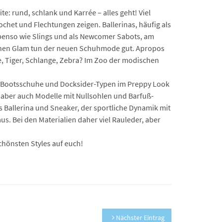
: rund, schlank und Karrée – alles geht! Viel
chet und Flechtungen zeigen. Ballerinas, häufig als
 Ebenso wie Slings und als Newcomer Sabots, am
isschen Glam tun der neuen Schuhmode gut. Apropos
ffe, Tiger, Schlange, Zebra? Im Zoo der modischen
ige Bootsschuhe und Docksider-Typen im Preppy Look
n, aber auch Modelle mit Nullsohlen und Barfuß-
 Ballerina und Sneaker, der sportliche Dynamik mit
us. Bei den Materialien daher viel Rauleder, aber
chönsten Styles auf euch!
Nächster Eintrag