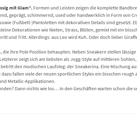
ässig mit Glam“.
Formen und Leisten zeigen die komplette Bandbreite
zend, geprägt, schimmernd, used oder handwerklich in Form von Cro
sowie (Fußbett-)Pantoletten mit dekorativen Details sind gesetzt.
 kleine Dekorationen wie Nieten, Strass, Blüten, gemixt mit ein b
ritt und Tritt. Allerdings: aus Leo wird Kuh. Oder doch lieber Gira
s, die ihre Pole Position behaupten. Neben Sneakern stellen läss
Letzterer zeigt sich am liebsten als Jogg-Style auf mittleren Sohle
betritt den modischen Laufsteg: der Sneakerina. Eine Mischung aus
azu fallen viele der neuen sportlichen Styles ein bisschen rough a
und Metallic-Applikationen.
unden? Dann nichts wie los… In den Geschäften warten schon die s