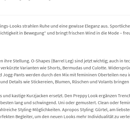
lings-Looks strahlen Ruhe und eine gewisse Eleganz aus. Sportlich
„Leichtigkeit in Bewegung“ und bringt frischen Wind in die Mode – f
ihre Stellung. O-Shapes (Barrel Leg) sind jetzt wichtig; auch in t
verkürzte Varianten wie Shorts, Bermudas und Culotte. Widersprüche
d Jogg-Pants werden durch den Mix mit femininen Oberteilen neu in
und Details wie Stickereien, Blumen, Rüschen und Volants bringen 
 und kastige Kurzjacken ersetzt. Den Preppy Look ergänzen Trench
 besten lang und schwingend. Uni oder gemustert. Clean oder femini
zahlreiche Styling-Möglichkeiten. Apropos Styling: Gürtel, am liebs
rfekten Begleiter, um den neuen Looks mehr Individualität zu verle