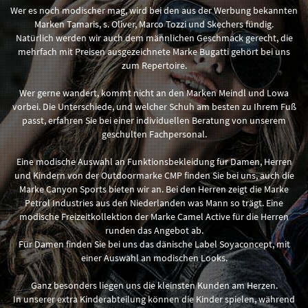
Wer es noch modischer mag, wird bei den aus der Werbung bekannten
Marken Tamaris, s. Oliver, Marco Tozzi und Skechers fündig.
Natürlich werden wir auch dem männlichen Geschmack gerecht, die
mehrfach mit Preisen ausgezeichnete Marke Bugatti gehört bei uns
zum Repertoire.
Wer gerne wandert, kommt nicht an den Marken Meindl und Lowa
vorbei. Die Unterschiede, und welcher Schuh am besten zu Ihrem Fuß
passt, erfahren Sie bei einer individuellen Beratung von unserem
geschulten Fachpersonal.
Eine modische Auswahl an Funktionsbekleidung für Damen, Herren
und Kindern von der Outdoormarke CMP finden Sie bei uns, auch die
Marke Canyon Sports bieten wir an. Bei den Herren zeigt die Marke
Petrol Industries aus den Niederlanden was Mann so trägt. Eine
modische Freizeitkollektion der Marke Camel Active für die Herren
runden das Angebot ab.
Für Damen finden Sie bei uns das dänische Label Soyaconcept, mit
einer Auswahl an modischen Looks.
Ganz besonders liegen uns die kleinsten Kunden am Herzen.
In unserer extra Kinderabteilung können die Kinder spielen, während