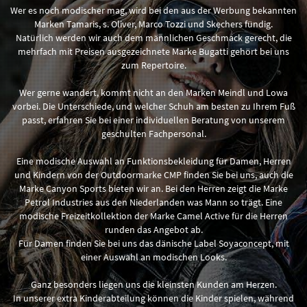
Wer es noch modischer mag, wird bei den aus der Werbung bekannten
Marken Tamaris, s. Oliver, Marco Tozzi und Skechers fündig.
Natürlich werden wir auch dem männlichen Geschmack gerecht, die
mehrfach mit Preisen ausgezeichnete Marke Bugatti gehört bei uns
zum Repertoire.
Wer gerne wandert, kommt nicht an den Marken Meindl und Lowa
vorbei. Die Unterschiede, und welcher Schuh am besten zu Ihrem Fuß
passt, erfahren Sie bei einer individuellen Beratung von unserem
geschulten Fachpersonal.
Eine modische Auswahl an Funktionsbekleidung für Damen, Herren
und Kindern von der Outdoormarke CMP finden Sie bei uns, auch die
Marke Canyon Sports bieten wir an. Bei den Herren zeigt die Marke
Petrol Industries aus den Niederlanden was Mann so trägt. Eine
modische Freizeitkollektion der Marke Camel Active für die Herren
runden das Angebot ab.
Für Damen finden Sie bei uns das dänische Label Soyaconcept, mit
einer Auswahl an modischen Looks.
Ganz besonders liegen uns die kleinsten Kunden am Herzen.
In unserer extra Kinderabteilung können die Kinder spielen, während