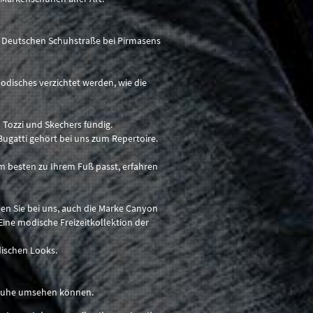
r Deutschen Schuhstraße bei Pirmasens
odisches verzichtet werden, wie die
 Tozzi und Skechers fündig.
ugatti gehört bei uns zum Repertoire.
 besten zu Ihrem Fuß passt, erfahren
n Sie bei uns, auch die Marke Canyon
Eine modische Freizeitkollektion der
dischen Looks.
r Ruhe umsehen können.