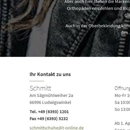
Aber auch hier stehen die Markens
Orthopäden empfehlen und Rico
Gi
Auch in der Oberbekleidung komme
den 
Ihr Kontakt zu uns
Schmitt
Öffnung
Am Sägmühlweiher 2a
Mo-Fr 1
66996 Ludwigswinkel
Sa 10:0
So 13:0
Tel.
+49 (6393) 1201
Fax +49 (6393) 5232
Ab 1. A
schmittschuhe@t-online.de