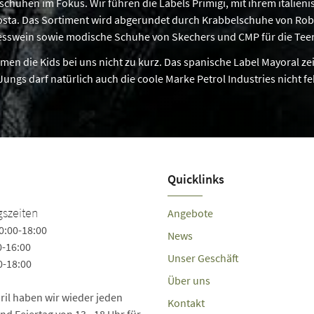
chuhen im Fokus. Wir führen die Labels Primigi, mit ihrem italienisc
sta. Das Sortiment wird abgerundet durch Krabbelschuhe von Ro
esswein sowie modische Schuhe von Skechers und CMP für die Teen
n die Kids bei uns nicht zu kurz. Das spanische Label Mayoral zeig
Jungs darf natürlich auch die coole Marke Petrol Industries nicht fe
Quicklinks
szeiten
Angebote
0:00-18:00
News
0-16:00
Unser Geschäft
0-18:00
Über uns
pril haben wir wieder jeden
Kontakt