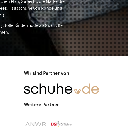
hen Flair, Superfit, die Marke die
beez, Hausschuhe von Rohde und
is.
t tolle Kindermode ab Gr. 62. Bei
hlen.
Wir sind Partner von
Weitere Partner