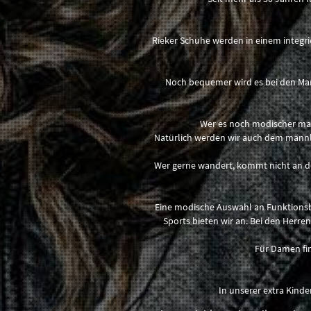
Rieker Schuhe werden in einem integr
Noch bequemer wird es bei den Mark
Wer es noch modischer mag,
Natürlich werden wir auch dem männli
Wer gerne wandert, kommt nicht an d
Eine modische Auswahl an Funktionsb
Sports bieten wir an. Bei den Herre
Für Damen fin
In unserer extra Kind