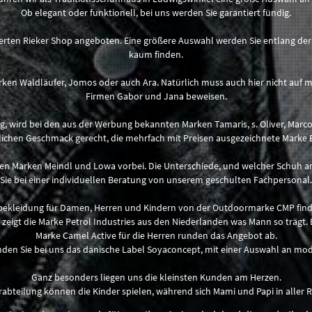
Ob elegant oder funktionell, bei uns werden Sie garantiert fündig.
ierten Rieker Shop angeboten. Eine größere Auswahl werden Sie entlang de
kaum finden.
en Waldläufer, Jomos oder auch Ara. Natürlich muss auch hier nicht auf m
Firmen Gabor und Jana beweisen.
 wird bei den aus der Werbung bekannten Marken Tamaris, s. Oliver, Marco
chen Geschmack gerecht, die mehrfach mit Preisen ausgezeichnete Marke B
en Marken Meindl und Lowa vorbei. Die Unterschiede, und welcher Schuh am
Sie bei einer individuellen Beratung von unserem geschulten Fachpersonal.
ekleidung für Damen, Herren und Kindern von der Outdoormarke CMP finde
n zeigt die Marke Petrol Industries aus den Niederlanden was Mann so trägt. 
Marke Camel Active für die Herren runden das Angebot ab.
den Sie bei uns das dänische Label Soyaconcept, mit einer Auswahl an mo
Ganz besonders liegen uns die kleinsten Kunden am Herzen.
erabteilung können die Kinder spielen, während sich Mami und Papi in alle